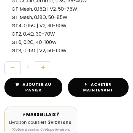
GT CCell Ceramic, 0.3Ω, 35-40W
GT Mesh, 0.15Ω | V2, 50-75W
GT Mesh, 0.18Ω, 50-85W
GT4, 0.15Ω | V2, 30-60W
GT2, 0.4Ω, 30-70W
GT6, 0.2Ω, 40-100W
GT8, 0.15Ω | V2, 50-110W
AJOUTER AU
ACHETER
PANIER
MAINTENANT
⚡ MARSEILLAIS ?
Livraison coursiers
3H Chrono
.
(Option à cocher à l'étape livraison)