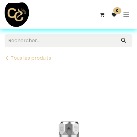
Se rendre au contenu
0
Tous les produits