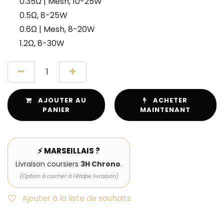
0.35Ω | Mesh, 10-25W
0.5Ω, 8-25W
0.6Ω | Mesh, 8-20W
1.2Ω, 8-30W
AJOUTER AU
ACHETER
PANIER
MAINTENANT
⚡ MARSEILLAIS ?
Livraison coursiers
3H Chrono
.
(Option à cocher à l'étape livraison)
Ajouter à la liste de souhaits