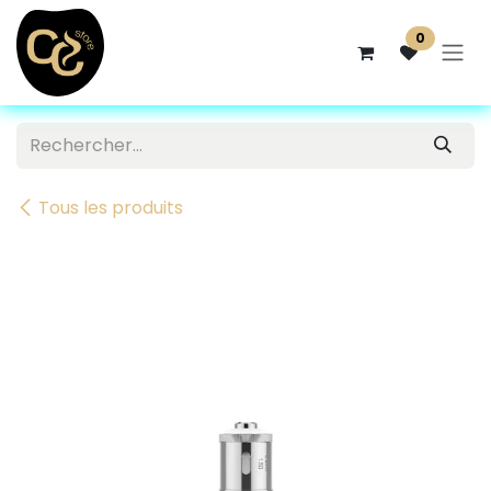
Se rendre au contenu
0
Tous les produits