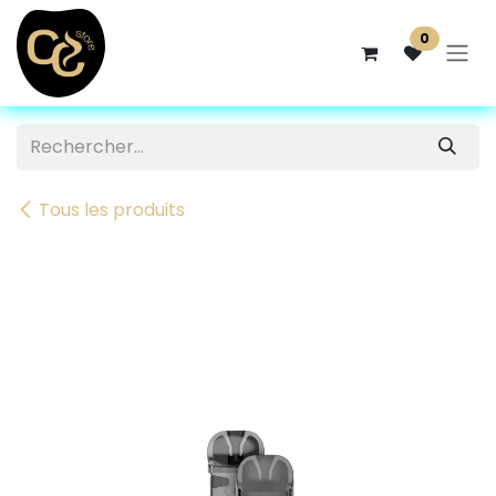
Se rendre au contenu
0
Tous les produits