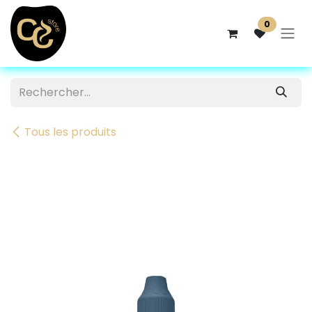
Se rendre au contenu
0
Tous les produits