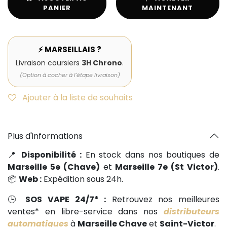
PANIER
MAINTENANT
⚡ MARSEILLAIS ?
Livraison coursiers
3H Chrono
.
(Option à cocher à l'étape livraison)
Ajouter à la liste de souhaits
Plus d'informations
📍
Disponibilité :
En stock dans nos boutiques de
Marseille 5e (Chave)
et
Marseille 7e (St Victor)
.
📦
Web :
Expédition sous 24h.
🕒
SOS VAPE 24/7* :
Retrouvez nos meilleures
ventes* en libre-service dans nos
distributeurs
automatiques
à
Marseille Chave
et
Saint-Victor
.