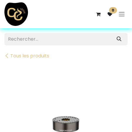
Se rendre au contenu
0
Tous les produits