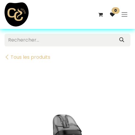
Se rendre au contenu
0
Tous les produits