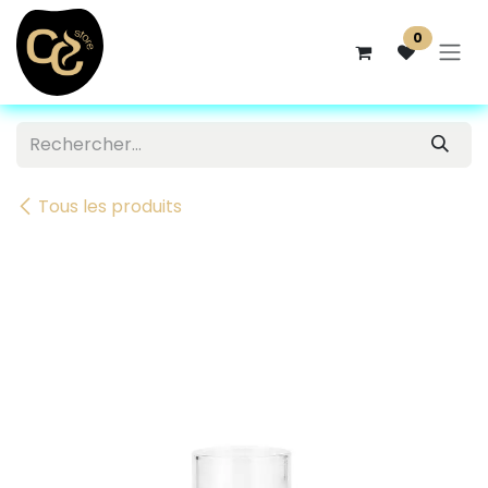
Se rendre au contenu
0
Tous les produits