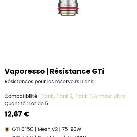
Vaporesso | Résistance GTi
Résistances pour les réservoirs iTank.
Compatibilité :
iTank
,
iTank 2
,
iTank T
,
Armour Ultra
Quantité : Lot de 5
12,67
€
GTI 0.15Ω | Mesh V2 | 75-90W