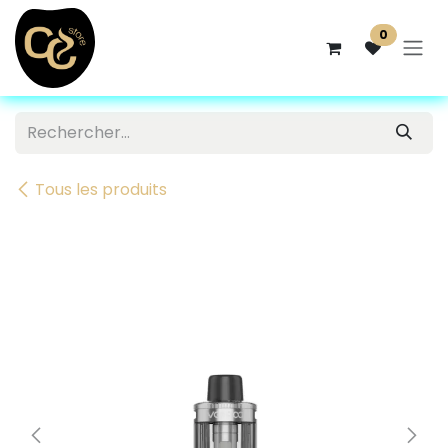
Se rendre au contenu
0
Tous les produits