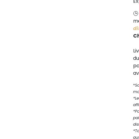
Ex
me
di
C
Li
d
pa
av
*
S
mod
*Le
aff
*P
pa
dis
*T
au