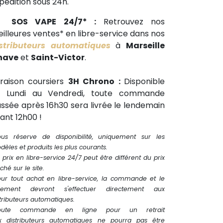
pédition sous 24h.
🕒
SOS VAPE 24/7* :
Retrouvez nos
illeures ventes* en libre-service dans nos
stributeurs automatiques
à
Marseille
have
et
Saint-Victor
.
vraison coursiers
3H Chrono :
Disponible
u Lundi au Vendredi, toute commande
ssée après 16h30 sera livrée le lendemain
ant 12h00 !
ous réserve de disponibilité, uniquement sur les
èles et produits les plus courants.
 prix en libre-service 24/7 peut être différent du prix
iché sur le site.
our tout achat en libre-service, la commande et le
iement devront s'effectuer directement aux
tributeurs automatiques.
oute commande en ligne pour un retrait
x distributeurs automatiques ne pourra pas être