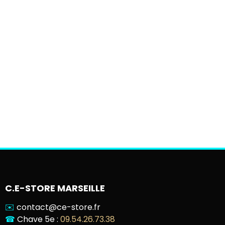
C.E-STORE MARSEILLE
✉️
contact@ce-store.fr
☎
Chave 5e :
09.54.26.73.38