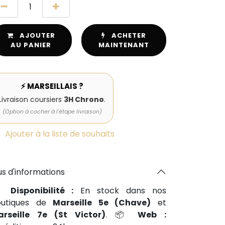
AJOUTER
ACHETER
AU PANIER
MAINTENANT
⚡ MARSEILLAIS ?
Livraison coursiers
3H Chrono
.
(Option à cocher à l'étape livraison)
Ajouter à la liste de souhaits
us d'informations
📍
Disponibilité :
En stock dans nos
outiques de
Marseille 5e (Chave)
et
arseille 7e (St Victor)
. 📦
Web :