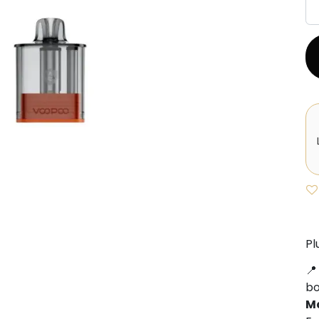
Pl
b
M