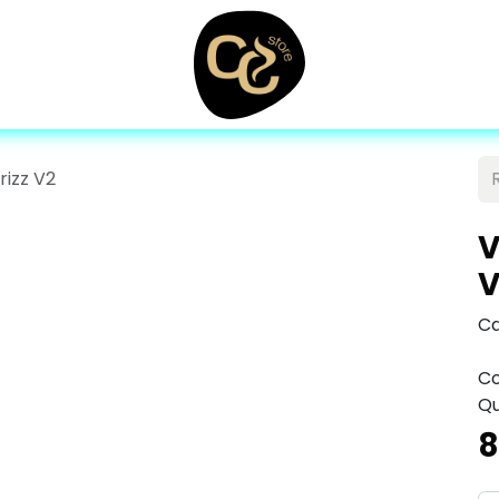
izz V2
V
V
Ca
Co
Qu
8