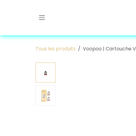
Se rendre au contenu
Tous les produits
Voopoo | Cartouche Vr