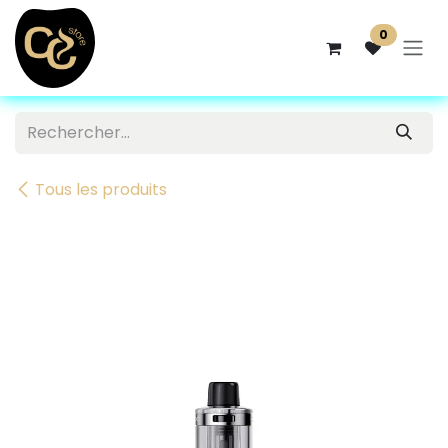
Se rendre au contenu
0
Tous les produits