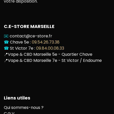
votre disposition.
C.E-STORE MARSEILLE
✉️
contact@ce-store.fr
☎
Chave 5e :
09.54.26.73.38
☎
St Victor 7e :
09.84.00.08.33
📍
Vape & CBD Marseille 5e - Quartier Chave
📍
Vape & CBD Marseille 7e - St Victor / Endoume
Liens utiles
Qui sommes-nous ?
C.G.V