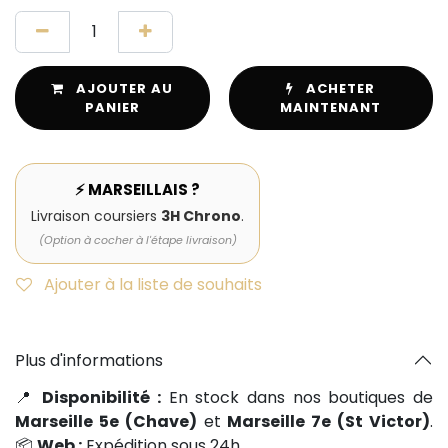
AJOUTER AU
ACHETER
PANIER
MAINTENANT
⚡ MARSEILLAIS ?
Livraison coursiers
3H Chrono
.
(Option à cocher à l'étape livraison)
Ajouter à la liste de souhaits
Plus d'informations
📍
Disponibilité :
En stock dans nos boutiques de
Marseille 5e (Chave)
et
Marseille 7e (St Victor)
.
📦
Web :
Expédition sous 24h.