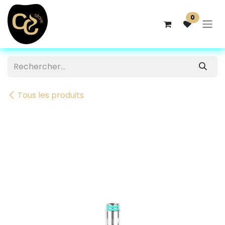
Se rendre au contenu
0
Tous les produits