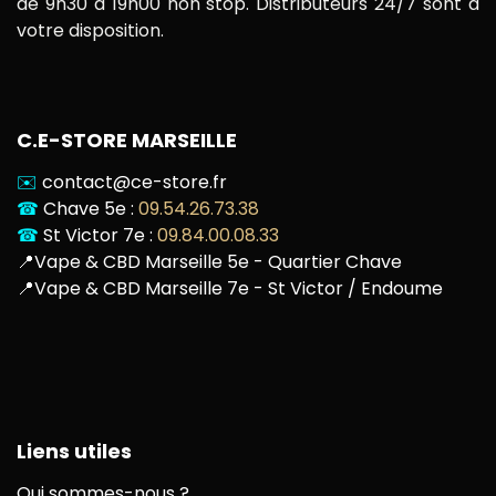
de 9h30 à 19h00 non stop. Distributeurs 24/7 sont à
votre disposition.
C.E-STORE MARSEILLE
✉️
contact@ce-store.fr
☎
Chave 5e :
09.54.26.73.38
☎
St Victor 7e :
09.84.00.08.33
📍
Vape & CBD Marseille 5e - Quartier Chave
📍
Vape & CBD Marseille 7e - St Victor / Endoume
Liens utiles
Qui sommes-nous ?