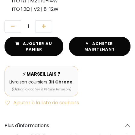
ITO 1Ω | M2 | 10-14W
ITO 1.2Ω | V2 | 8-12W
AJOUTER AU
ACHETER
PANIER
MAINTENANT
⚡ MARSEILLAIS ?
Livraison coursiers
3H Chrono
.
(Option à cocher à l'étape livraison)
Ajouter à la liste de souhaits
Plus d'informations