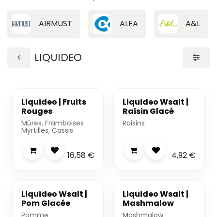
AIRMUST
ALFA
A&L
LIQUIDEO
Liquideo | Fruits
Liquideo Wsalt |
Rouges
Raisin Glacé
Mûres, Framboises
Raisins
Myrtilles, Cassis
16,58
€
4,92
€
-20%
Liquideo Wsalt |
Liquideo Wsalt |
Pom Glacée
Mashmalow
Pomme
Mashmalow