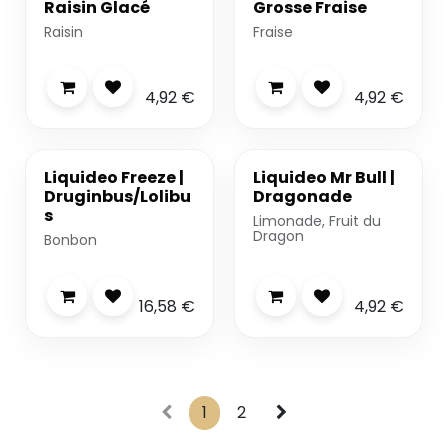
Dispo 24/7
-20%
Raisin Glacé
Grosse Fraise
Raisin
Fraise
4,92
€
4,92
€
-20%
Liquideo Freeze |
Liquideo Mr Bull |
Druginbus/Lolibu
Dragonade
s
Limonade, Fruit du
Dragon
Bonbon
16,58
€
4,92
€
1
2