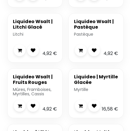
-20%
Liquideo Wsalt |
Liquideo Wsalt |
Litchi Glacé
Pastèque
Litchi
Pastèque
4,92
€
4,92
€
-20%
Liquideo Wsalt |
Liquideo | Myrtille
Fruits Rouges
Glacée
Mûres, Framboises,
Myrtille
Myrtilles, Cassis
4,92
€
16,58
€