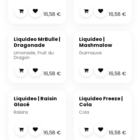
16,58
€
16,58
€
Liquideo MrBulle |
Liquideo |
Dragonade
Mashmalow
Limonade, Fruit du
Guimauve
Dragon
16,58
€
16,58
€
Liquideo | Raisin
Liquideo Freeze |
Glacé
Cola
Raisins
Cola
16,58
€
16,58
€