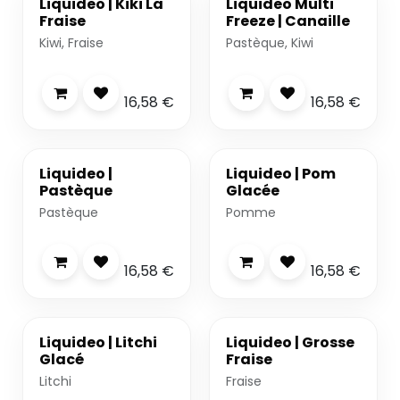
Liquideo | Kiki La
Liquideo Multi
Fraise
Freeze | Canaille
Kiwi, Fraise
Pastèque, Kiwi
16,58
€
16,58
€
Liquideo |
Liquideo | Pom
Pastèque
Glacée
Pastèque
Pomme
16,58
€
16,58
€
Liquideo | Litchi
Liquideo | Grosse
Glacé
Fraise
Litchi
Fraise