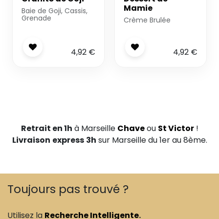
Mamie
Baie de Goji, Cassis,
Grenade
Crème Brulée
4,92
€
4,92
€
Retrait en 1h
à Marseille
Chave
ou
St Victor
!
Livraison
express
3h
sur Marseille du 1er au 8ème.
Toujours pas trouvé ?
Utilisez la
Recherche Intelligente
.