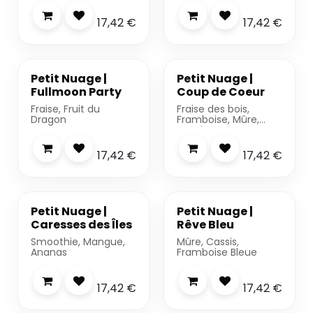
17,42
€
17,42
€
-20%
Petit Nuage |
Petit Nuage |
Fullmoon Party
Coup de Coeur
Fraise, Fruit du
Fraise des bois,
Dragon
Framboise, Mûre,
Cassis
17,42
€
17,42
€
Petit Nuage |
Petit Nuage |
Caresses des Îles
Rêve Bleu
Smoothie, Mangue,
Mûre, Cassis,
Ananas
Framboise Bleue
17,42
€
17,42
€