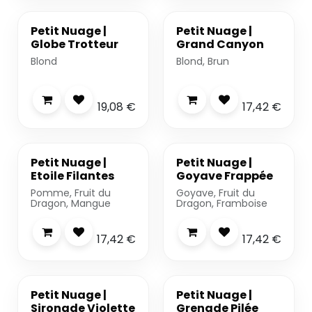
-20%
Petit Nuage |
Petit Nuage |
Globe Trotteur
Grand Canyon
Blond
Blond, Brun
19,08
€
17,42
€
Petit Nuage |
Petit Nuage |
Etoile Filantes
Goyave Frappée
Pomme, Fruit du
Goyave, Fruit du
Dragon, Mangue
Dragon, Framboise
17,42
€
17,42
€
-20%
Petit Nuage |
Petit Nuage |
Sironade Violette
Grenade Pilée