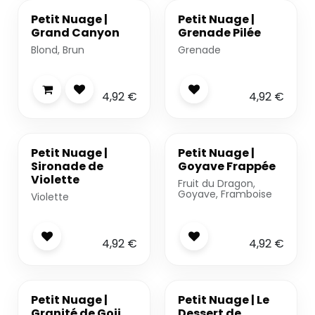
Petit Nuage |
Petit Nuage |
Grand Canyon
Grenade Pilée
Blond, Brun
Grenade
4,92
€
4,92
€
-20%
-20%
Petit Nuage |
Petit Nuage |
Sironade de
Goyave Frappée
Violette
Fruit du Dragon,
Goyave, Framboise
Violette
4,92
€
4,92
€
-20%
Petit Nuage |
Petit Nuage | Le
Granité de Goji
Dessert de