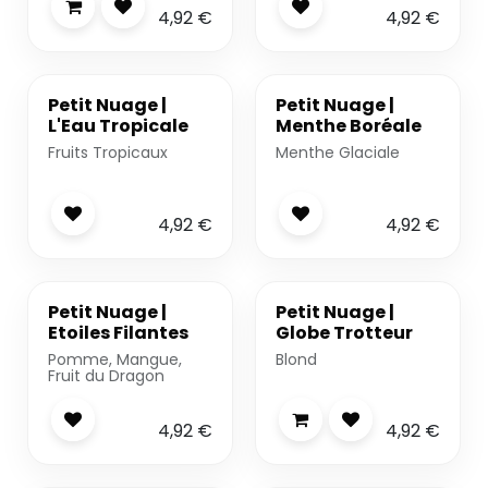
4,92
€
4,92
€
-20%
Petit Nuage |
Petit Nuage |
L'Eau Tropicale
Menthe Boréale
Fruits Tropicaux
Menthe Glaciale
4,92
€
4,92
€
Petit Nuage |
Petit Nuage |
Etoiles Filantes
Globe Trotteur
Pomme, Mangue,
Blond
Fruit du Dragon
4,92
€
4,92
€