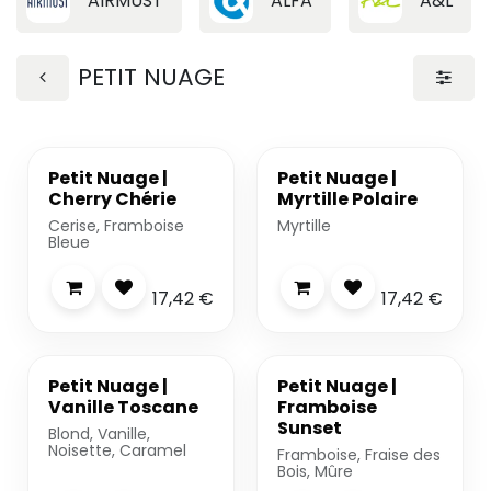
AIRMUST
ALFA
A&L
PETIT NUAGE
Petit Nuage |
Petit Nuage |
Cherry Chérie
Myrtille Polaire
Cerise, Framboise
Myrtille
Bleue
17,42
€
17,42
€
Petit Nuage |
Petit Nuage |
Vanille Toscane
Framboise
Sunset
Blond, Vanille,
Noisette, Caramel
Framboise, Fraise des
Bois, Mûre