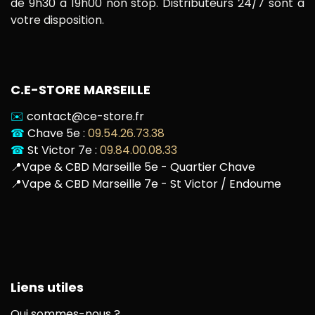
de 9h30 à 19h00 non stop. Distributeurs 24/7 sont à
votre disposition.
C.E-STORE MARSEILLE
✉️
contact@ce-store.fr
☎
Chave 5e :
09.54.26.73.38
☎
St Victor 7e :
09.84.00.08.33
📍
Vape & CBD Marseille 5e - Quartier Chave
📍
Vape & CBD Marseille 7e - St Victor / Endoume
Liens utiles
Qui sommes-nous ?