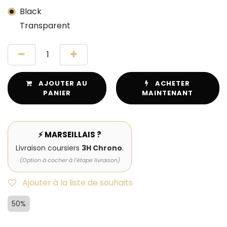
Black
Transparent
AJOUTER AU
ACHETER
PANIER
MAINTENANT
⚡ MARSEILLAIS ?
Livraison coursiers
3H Chrono
.
(Option à cocher à l'étape livraison)
Ajouter à la liste de souhaits
50%