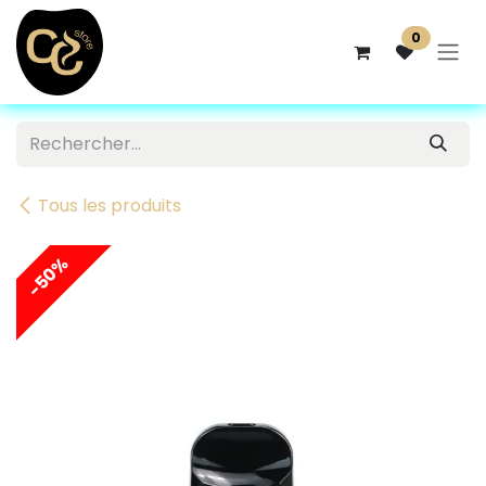
Se rendre au contenu
0
Tous les produits
-50%