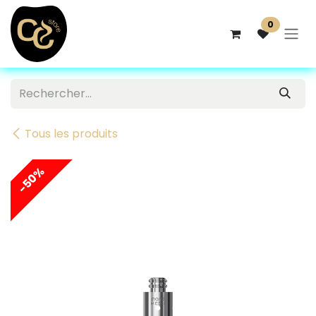
Se rendre au contenu
0
Tous les produits
-50%