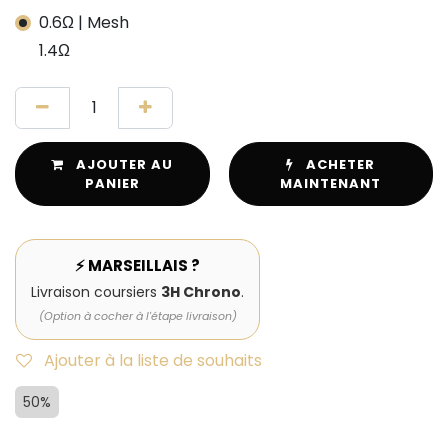
0.6Ω | Mesh
1.4Ω
AJOUTER AU
ACHETER
PANIER
MAINTENANT
⚡ MARSEILLAIS ?
Livraison coursiers
3H Chrono
.
(Option à cocher à l'étape livraison)
Ajouter à la liste de souhaits
50%