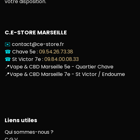
votre disposition.
C.E-STORE MARSEILLE
✉️
contact@ce-store.fr
☎
Chave 5e :
09.54.26.73.38
☎
St Victor 7e :
09.84.00.08.33
📍
Vape & CBD Marseille 5e - Quartier Chave
📍
Vape & CBD Marseille 7e - St Victor / Endoume
Liens utiles
Qui sommes-nous ?
C.G.V