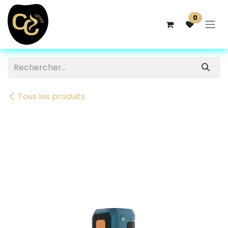
Se rendre au contenu
0
Tous les produits