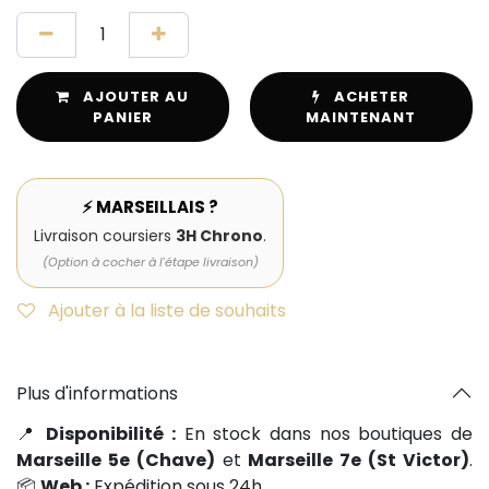
AJOUTER AU
ACHETER
PANIER
MAINTENANT
⚡ MARSEILLAIS ?
Livraison coursiers
3H Chrono
.
(Option à cocher à l'étape livraison)
Ajouter à la liste de souhaits
Plus d'informations
📍
Disponibilité :
En stock dans nos boutiques de
Marseille 5e (Chave)
et
Marseille 7e (St Victor)
.
📦
Web :
Expédition sous 24h.