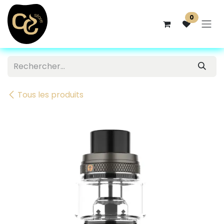
Se rendre au contenu
0
Tous les produits