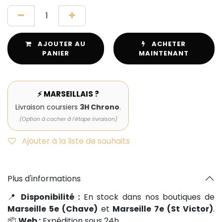
AJOUTER AU
ACHETER
PANIER
MAINTENANT
⚡ MARSEILLAIS ?
Livraison coursiers
3H Chrono
.
(Option à cocher à l'étape livraison)
Ajouter à la liste de souhaits
Plus d'informations
📍
Disponibilité :
En stock dans nos boutiques de
Marseille 5e (Chave)
et
Marseille 7e (St Victor)
.
📦
Web :
Expédition sous 24h.