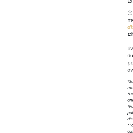
Ex
me
di
C
Li
d
pa
av
*
S
mod
*Le
aff
*P
pa
dis
*T
au