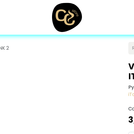
NK 2
V
I
Py
iT
Co
3