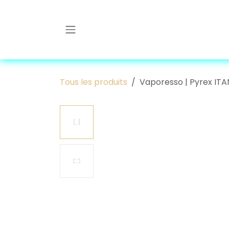
Se rendre au contenu
Tous les produits
Vaporesso | Pyrex ITA