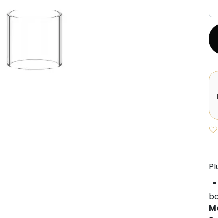
Pl
b
M