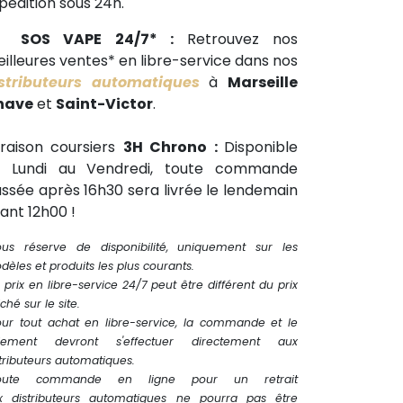
pédition sous 24h.
🕒
SOS VAPE 24/7* :
Retrouvez nos
illeures ventes* en libre-service dans nos
stributeurs automatiques
à
Marseille
have
et
Saint-Victor
.
vraison coursiers
3H Chrono :
Disponible
u Lundi au Vendredi, toute commande
ssée après 16h30 sera livrée le lendemain
ant 12h00 !
ous réserve de disponibilité, uniquement sur les
èles et produits les plus courants.
 prix en libre-service 24/7 peut être différent du prix
iché sur le site.
our tout achat en libre-service, la commande et le
iement devront s'effectuer directement aux
tributeurs automatiques.
oute commande en ligne pour un retrait
x distributeurs automatiques ne pourra pas être