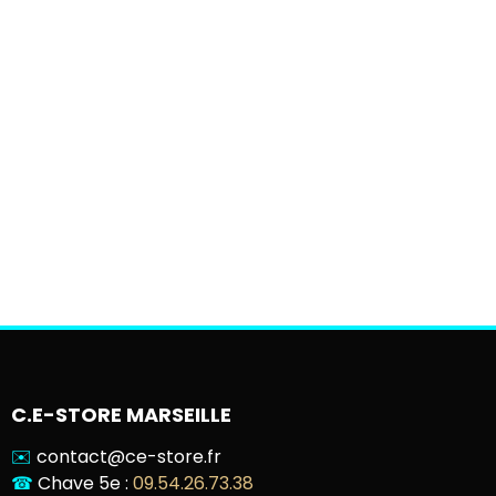
C.E-STORE MARSEILLE
✉️
contact@ce-store.fr
☎
Chave 5e :
09.54.26.73.38