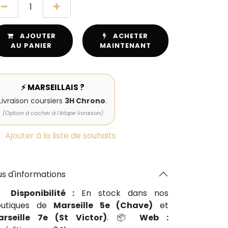
AJOUTER
ACHETER
AU PANIER
MAINTENANT
⚡ MARSEILLAIS ?
Livraison coursiers
3H Chrono
.
(Option à cocher à l'étape livraison)
Ajouter à la liste de souhaits
us d'informations
📍
Disponibilité :
En stock dans nos
outiques de
Marseille 5e (Chave)
et
arseille 7e (St Victor)
. 📦
Web :